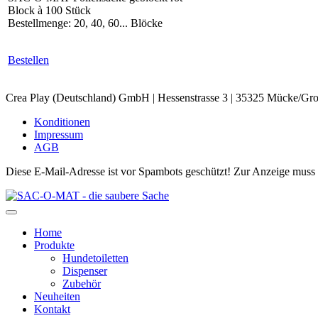
Block à 100 Stück
Bestellmenge: 20, 40, 60... Blöcke
Bestellen
Crea Play (Deutschland) GmbH
|
Hessenstrasse 3
|
35325 Mücke/Gro
Konditionen
Impressum
AGB
Diese E-Mail-Adresse ist vor Spambots geschützt! Zur Anzeige muss J
Home
Produkte
Hundetoiletten
Dispenser
Zubehör
Neuheiten
Kontakt