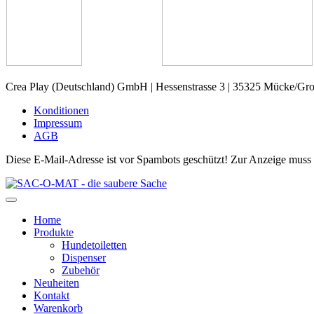
Crea Play (Deutschland) GmbH
|
Hessenstrasse 3
|
35325 Mücke/Gro
Konditionen
Impressum
AGB
Diese E-Mail-Adresse ist vor Spambots geschützt! Zur Anzeige muss J
Home
Produkte
Hundetoiletten
Dispenser
Zubehör
Neuheiten
Kontakt
Warenkorb